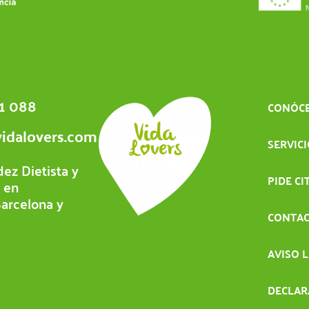
1 088
CONÓC
idalovers.com
SERVIC
ez Dietista y
PIDE CI
a en
Barcelona y
CONTA
AVISO 
DECLAR