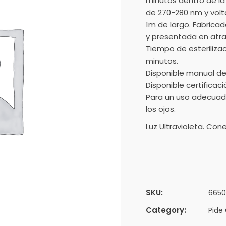
minutos dentro de la
de 270-280 nm y volt
1m de largo. Fabrica
y presentada en atrac
Tiempo de esteriliza
minutos.
Disponible manual de 
Disponible certificac
Para un uso adecuado 
los ojos.
Luz Ultravioleta. Con
SKU:
6650
Category:
Pide 