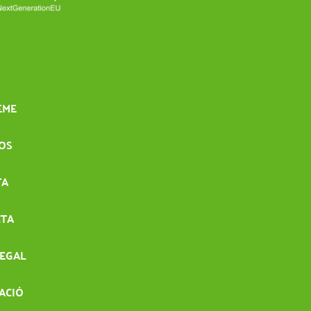
EME
IOS
TA
CTA
LEGAL
ACIÓ