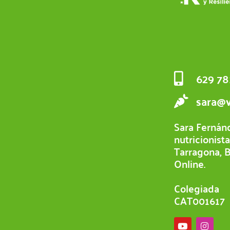
629 78
sara@v
Sara Fernánd
nutricionist
Tarragona, 
Online.
Colegiada
CAT001617