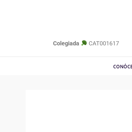
Colegiada
CAT001617
CONÓC