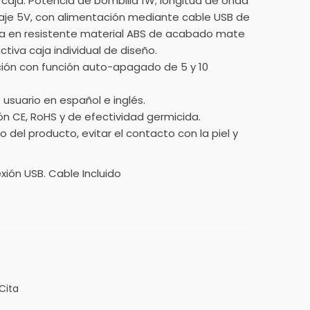
 caja. Potencia de bombilla 1W; longitud de onda
aje 5V, con alimentación mediante cable USB de
da en resistente material ABS de acabado mate
tiva caja individual de diseño.
ción con función auto-apagado de 5 y 10
usuario en español e inglés.
ión CE, RoHS y de efectividad germicida.
del producto, evitar el contacto con la piel y
exión USB. Cable Incluido
Cita