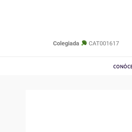
Colegiada
CAT001617
CONÓC