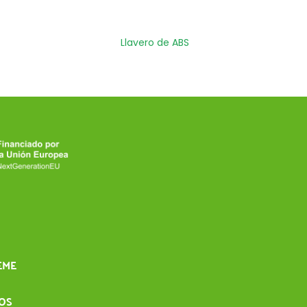
Llavero de ABS
EME
IOS