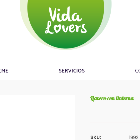
EME
SERVICIOS
C
Llavero con linterna
SKU:
1992