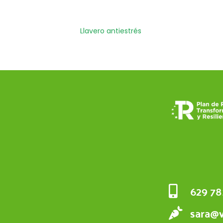
Llavero antiestrés
629 78
sara@v