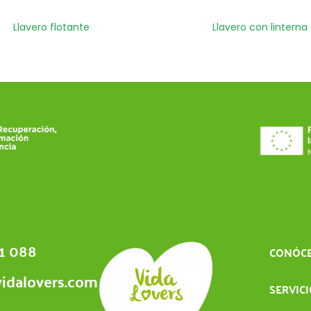
Llavero flotante
Llavero con linterna
1 088
CONÓC
idalovers.com
SERVIC