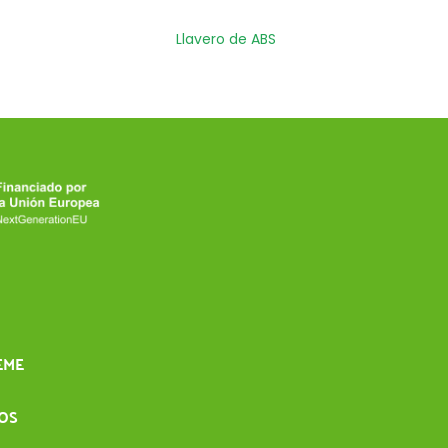
Llavero de ABS
EME
IOS