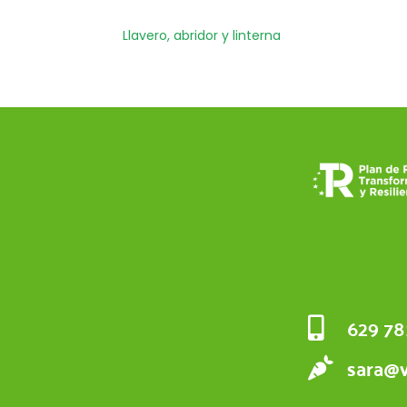
Llavero, abridor y linterna
629 78
sara@v