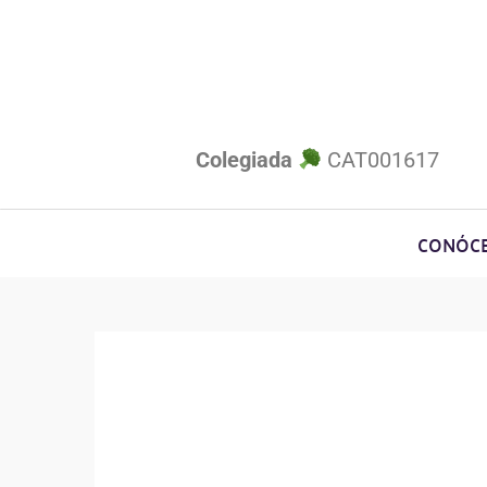
Colegiada
CAT001617
CONÓC