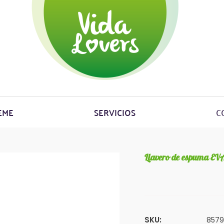
EME
SERVICIOS
C
Llavero de espuma EV
SKU:
8579