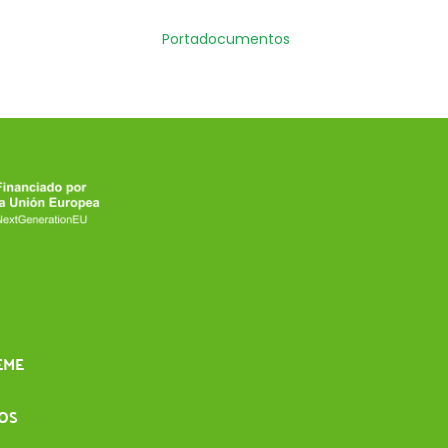
Portadocumentos
EME
IOS