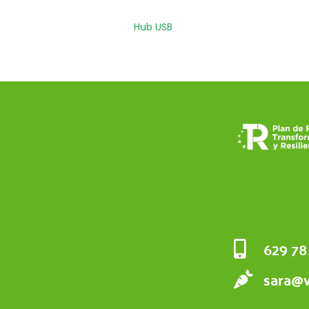
Hub USB
629 78
sara@v