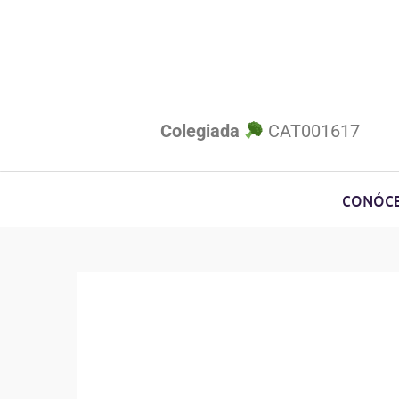
Colegiada
CAT001617
CONÓC